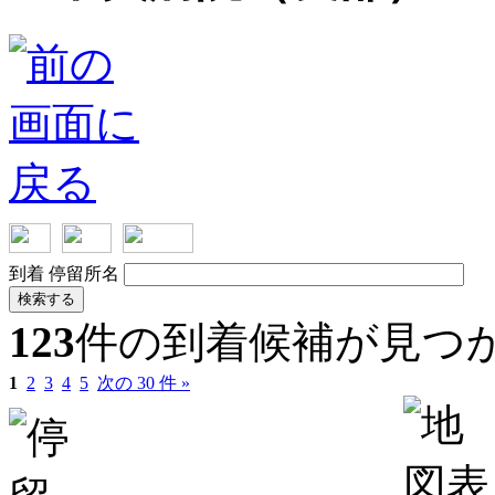
到着
停留所名
検索する
123
件の到着候補が見つ
1
2
3
4
5
次の 30 件 »