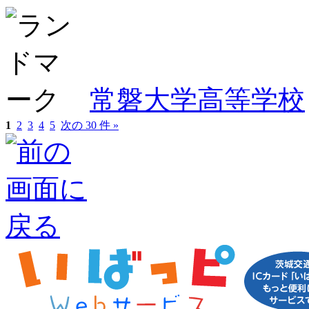
常磐大学高等学校
1
2
3
4
5
次の 30 件 »