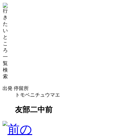
出発 停留所
トモベニチュウマエ
友部二中前