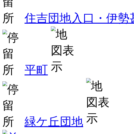
住吉団地入口・伊勢
平町
緑ケ丘団地