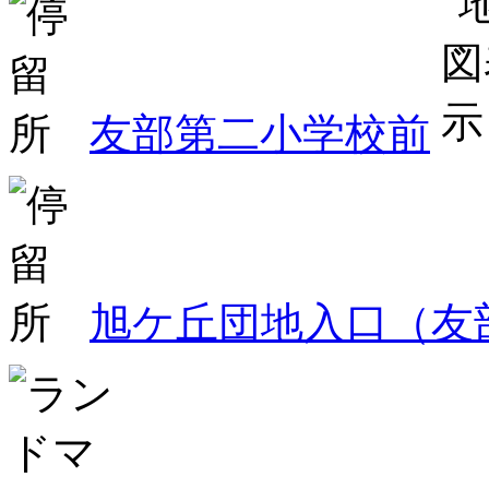
友部第二小学校前
旭ケ丘団地入口（友