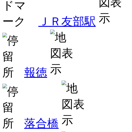
ＪＲ友部駅
報徳
落合橋