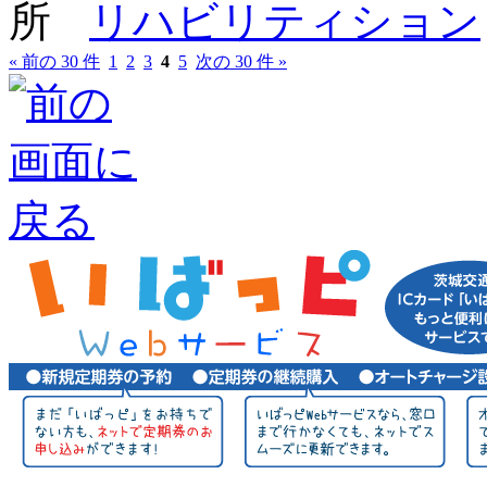
リハビリティション
« 前の 30 件
1
2
3
4
5
次の 30 件 »