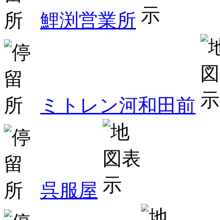
鯉渕営業所
ミトレン河和田前
呉服屋