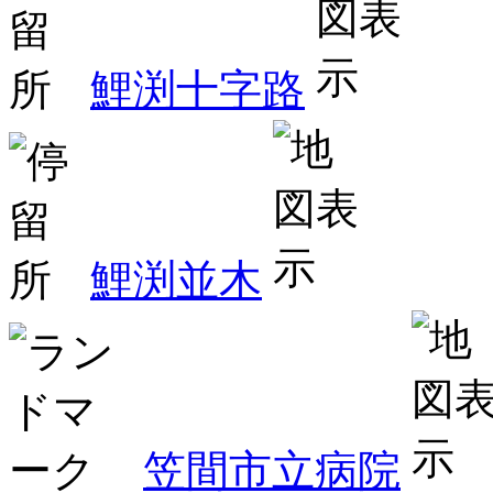
鯉渕十字路
鯉渕並木
笠間市立病院