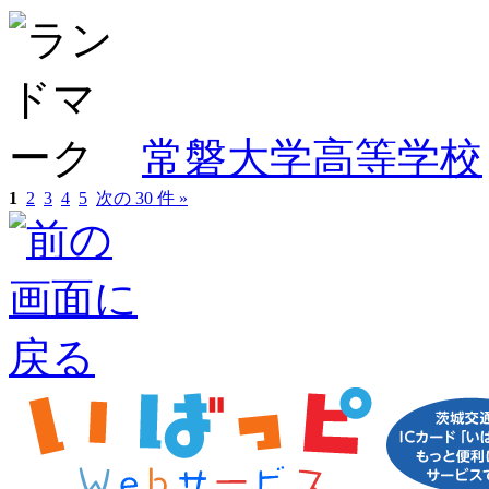
常磐大学高等学校
1
2
3
4
5
次の 30 件 »