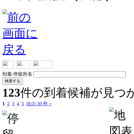
到着
停留所名
検索する
123
件の到着候補が見つ
1
2
3
4
5
次の 30 件 »