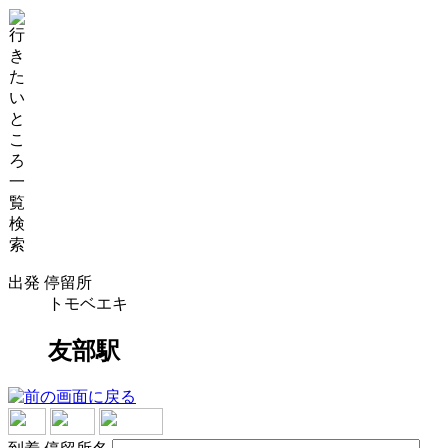
出発 停留所
トモベエキ
友部駅