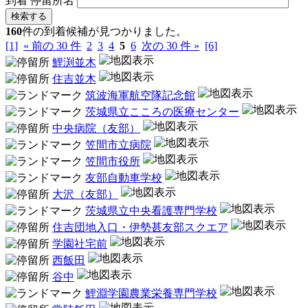
到着
停留所名
検索する
160
件の到着候補が見つかりました。
[1]
« 前の 30 件
2
3
4
5
6
次の 30 件 »
[6]
鯉渕並木
住吉並木
筑波海軍航空隊記念館
茨城県立こころの医療センター
中央病院（友部）
笠間市立病院
笠間市役所
友部自動車学校
大沢（友部）
茨城県立中央看護専門学校
住吉団地入口・伊勢甚友部スクエア
学園社宅前
西飯田
谷中
鯉淵学園農業栄養専門学校