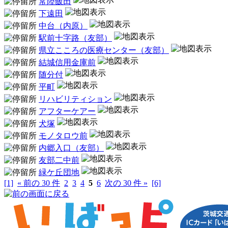
常陸飯田
下遠田
中台（内原）
駅前十字路（友部）
県立こころの医療センター（友部）
結城信用金庫前
随分付
平町
リハビリティション
アフターケアー
犬塚
モノタロウ前
内郷入口（友部）
友部二中前
緑ケ丘団地
[1]
« 前の 30 件
2
3
4
5
6
次の 30 件 »
[6]