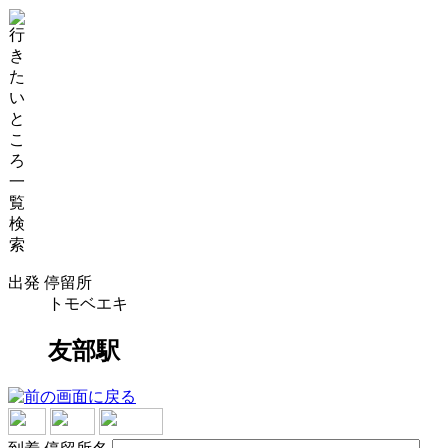
出発 停留所
トモベエキ
友部駅