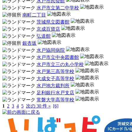
水戸市民会館
水戸市立第二中学校
南町二丁目
茨城県立図書館
京成百貨店
弘道館
銀杏坂
水戸協同病院
水戸市立中央図書館
水戸市立三の丸小学校
水戸第三高等学校
大成女子高等学校
水戸地方裁判所
足利銀行水戸支店
常磐大学高等学校
1
2
3
4
5
次の 30 件 »
[6]