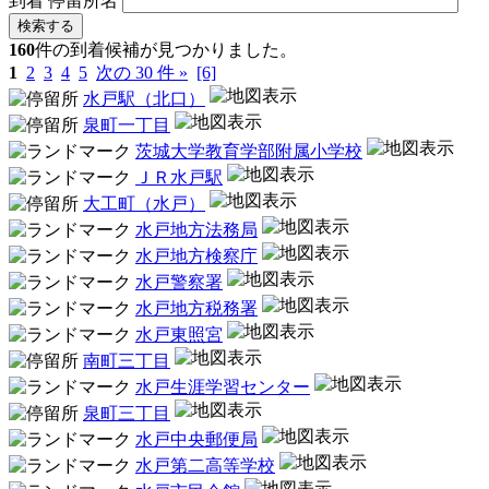
到着
停留所名
検索する
160
件の到着候補が見つかりました。
1
2
3
4
5
次の 30 件 »
[6]
水戸駅（北口）
泉町一丁目
茨城大学教育学部附属小学校
ＪＲ水戸駅
大工町（水戸）
水戸地方法務局
水戸地方検察庁
水戸警察署
水戸地方税務署
水戸東照宮
南町三丁目
水戸生涯学習センター
泉町三丁目
水戸中央郵便局
水戸第二高等学校