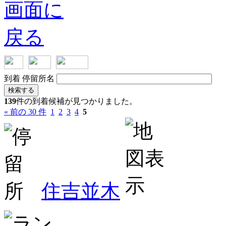
到着
停留所名
検索する
139
件の到着候補が見つかりました。
« 前の 30 件
1
2
3
4
5
住吉並木