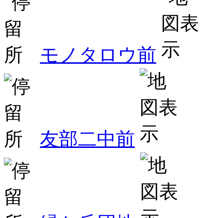
モノタロウ前
友部二中前