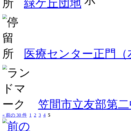
緑ケ丘団地
医療センター正門（
笠間市立友部第二
« 前の 30 件
1
2
3
4
5