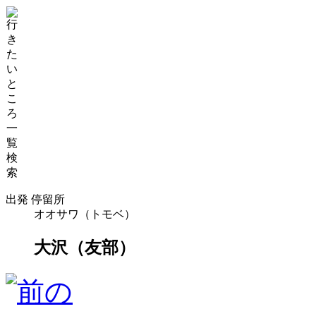
出発 停留所
オオサワ（トモベ）
大沢（友部）