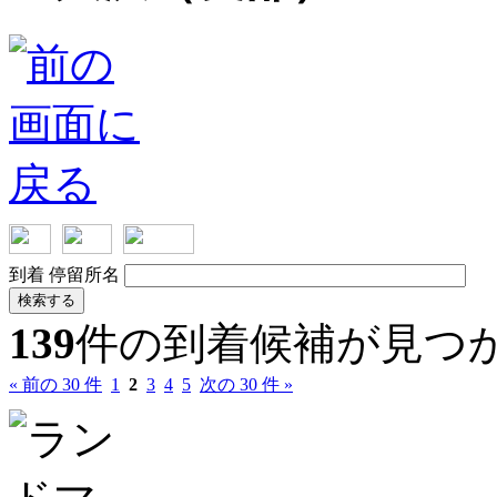
到着
停留所名
検索する
139
件の到着候補が見つ
« 前の 30 件
1
2
3
4
5
次の 30 件 »