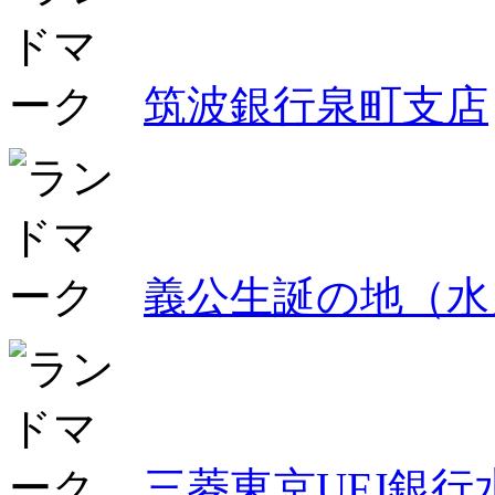
筑波銀行泉町支店
義公生誕の地（水
三菱東京UFJ銀行