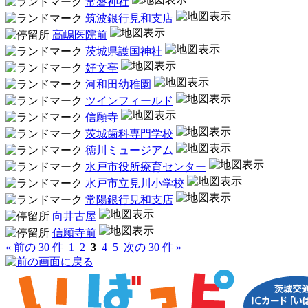
常磐神社
筑波銀行見和支店
高嶋医院前
茨城県護国神社
好文亭
河和田幼稚園
ツインフィールド
信願寺
茨城歯科専門学校
徳川ミュージアム
水戸市役所療育センター
水戸市立見川小学校
常陽銀行見和支店
向井古屋
信願寺前
« 前の 30 件
1
2
3
4
5
次の 30 件 »