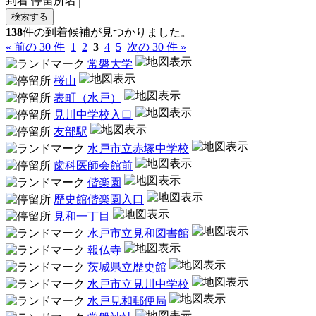
到着
停留所名
検索する
138
件の到着候補が見つかりました。
« 前の 30 件
1
2
3
4
5
次の 30 件 »
常磐大学
桜山
表町（水戸）
見川中学校入口
友部駅
水戸市立赤塚中学校
歯科医師会館前
偕楽園
歴史館偕楽園入口
見和一丁目
水戸市立見和図書館
報仏寺
茨城県立歴史館
水戸市立見川中学校
水戸見和郵便局