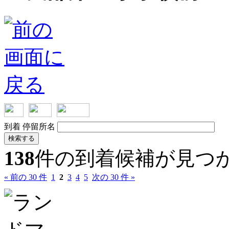
到着
停留所名
検索する
138
件の到着候補が見つ
« 前の 30 件
1
2
3
4
5
次の 30 件 »