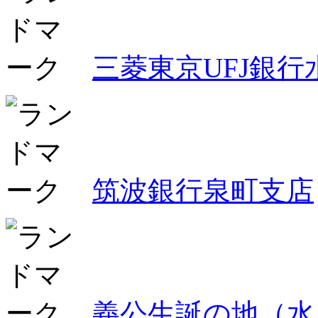
三菱東京UFJ銀行
筑波銀行泉町支店
義公生誕の地（水