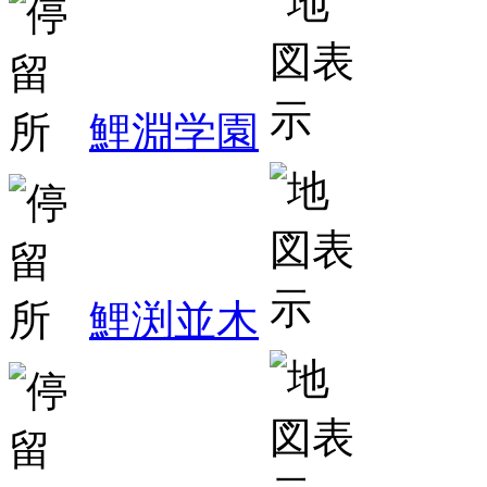
鯉淵学園
鯉渕並木