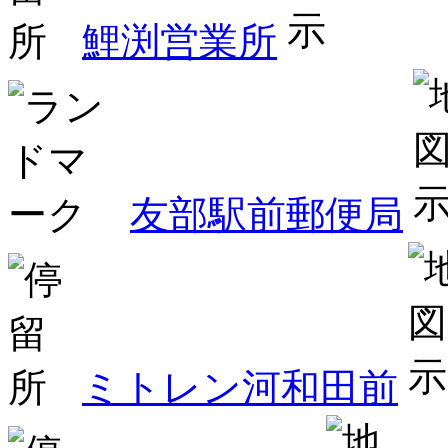
鯉渕営業所
友部駅前郵便局
ミトレン河和田前