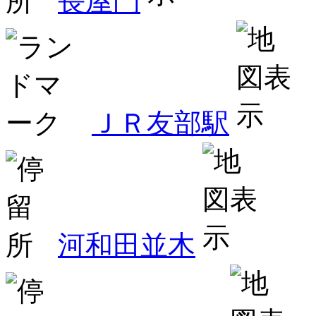
長屋門
ＪＲ友部駅
河和田並木