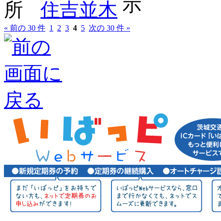
住吉並木
« 前の 30 件
1
2
3
4
5
次の 30 件 »