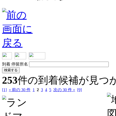
到着
停留所名
検索する
253
件の到着候補が見つ
[1]
« 前の 30 件
1
2
3
4
5
次の 30 件 »
[9]