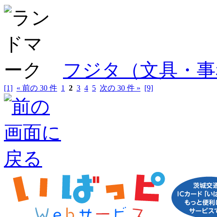
フジタ（文具・事
[1]
« 前の 30 件
1
2
3
4
5
次の 30 件 »
[9]