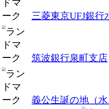
三菱東京UFJ銀行
筑波銀行泉町支店
義公生誕の地（水