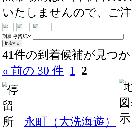
いたしませんので、ご注
到着
停留所名
検索する
41
件の到着候補が見つか
« 前の 30 件
1
2
永町（大洗海遊）