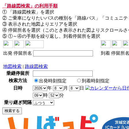
「路線図検索」の利用手順
① 「路線図検索」を選択
② ご乗車になりたいバスの種別を「路線バス」「コミュニ
③ 表示された地図よりエリアを選択
④ 停留所名を選択（このとき表示された図よりスクロール
⑤ ①～④の手順を繰り返し、到着停留所を選択
出発
停留所名
到着
停留所
地図検索
|
路線図検索
乗継停留所
検索方法
出発時刻指定
到着時刻指定
日時
年
月
日
時
分
乗り継ぎ間隔
検索する